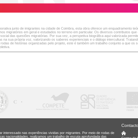
orativa junto de imigrantes na cidade de Coimbra, esta obra oferece um enquadramento teóric
s migratórios em geral e estudados no terreno em particular. Os diversos contributos q
 social das questões migratórias. Por sua vez, a perspetiva biográfica aqui valorizada perm
 na sua própria voz, valorizando os saberes experienciais e o diálogo intercultural. Tratan
das de histórias organizadas pelo projeto, este é também um trabalho conjunto a que os 
oletiva.
Contact
ar interessado nas experiências vividas por migrantes. Por meio de rodas de
rsas nacionalidades, realizamos um trabalho de escuta aprofundada das