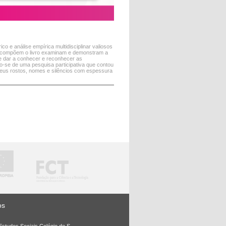
o e análise empírica multidisciplinar valiosos
ue compõem o livro examinam e demonstram a
ite dar a conhecer e reconhecer as
do-se de uma pesquisa participativa que contou
seus rostos, nomes e silêncios com espessura
os