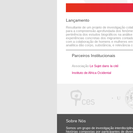
Lançamento
Resultante de um projeto de investigação colab
para a compreensão aprofundada dos fenómeno
pertinência dos estudos biográficos na análise
experiências concretas dos migrantes contadas
com a colaboração de homens e mulheres em ro
analítica dão corpo, substância, e relevância c
Parceiros Institucionais
Associação
Le Sujet dans la cité
Instituto de Africa Ocidental
Sobre Nós
Somos um grupo de investigação interdisciplin
histórias compostas por participantes de dive