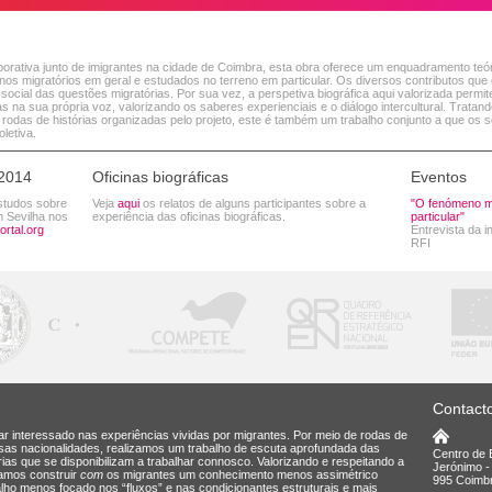
orativa junto de imigrantes na cidade de Coimbra, esta obra oferece um enquadramento teóric
s migratórios em geral e estudados no terreno em particular. Os diversos contributos q
 social das questões migratórias. Por sua vez, a perspetiva biográfica aqui valorizada perm
 na sua própria voz, valorizando os saberes experienciais e o diálogo intercultural. Tratan
das de histórias organizadas pelo projeto, este é também um trabalho conjunto a que os 
oletiva.
 2014
Oficinas biográficas
Eventos
studos sobre
Veja
aqui
os relatos de alguns participantes sobre a
"O fenómeno mi
m Sevilha nos
experiência das oficinas biográficas.
particular"
rtal.org
Entrevista da 
RFI
Contact
ar interessado nas experiências vividas por migrantes. Por meio de rodas de
rsas nacionalidades, realizamos um trabalho de escuta aprofundada das
Centro de 
árias que se disponibilizam a trabalhar connosco. Valorizando e respeitando a
Jerónimo -
camos construir
com
os migrantes um conhecimento menos assimétrico
995 Coimbr
ho menos focado nos “fluxos” e nas condicionantes estruturais e mais