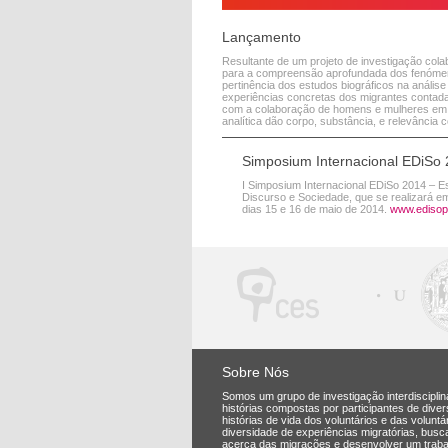
Lançamento
Resultante de um projeto de investigação colab
para a compreensão aprofundada dos fenómeno
pertinência dos estudos biográficos na análise
experiências concretas dos migrantes contadas
com a colaboração de homens e mulheres em ro
analítica dão corpo, substância, e relevância c
Simposium Internacional EDiSo
I Simposium Internacional EDiSo 2014 – E
Discurso e Sociedade, que se realizará e
dias 15 e 16 de maio de 2014.
www.edisopo
Sobre Nós
Somos um grupo de investigação interdisciplin
histórias compostas por participantes de dive
histórias de vida dos voluntários e das volunt
diversidade de experiências migratórias, bus
acerca das migrações e desenvolver um trabal