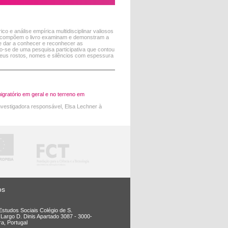
o e análise empírica multidisciplinar valiosos
ue compõem o livro examinam e demonstram a
ite dar a conhecer e reconhecer as
do-se de uma pesquisa participativa que contou
seus rostos, nomes e silêncios com espessura
gratório em geral e no terreno em
investigadora responsável, Elsa Lechner à
os
Estudos Sociais Colégio de S.
 Largo D. Dinis Apartado 3087 - 3000-
a, Portugal